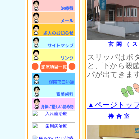
玄関（
スリッパはボ
と、下から殺
パが出てきま
▲ページトッ
待合室