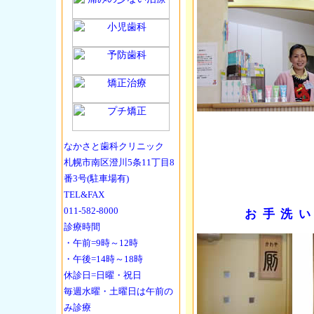
なかさと歯科クリニック
札幌市南区澄川5条11丁目8
番3号(駐車場有)
TEL&FAX
011-582-8000
お手洗
診療時間
・午前=9時～12時
・午後=14時～18時
休診日=日曜・祝日
毎週水曜・土曜日は午前の
み診療