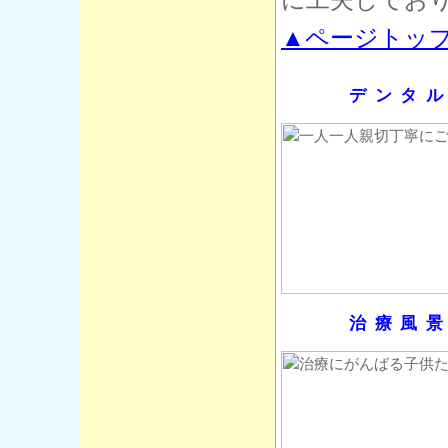
に工夫してお
▲ページトッ
デンタ
治療風